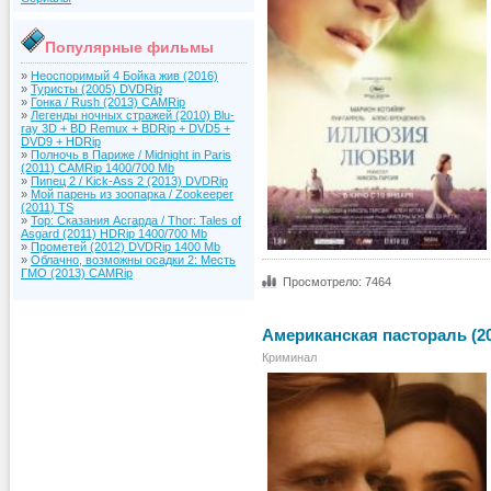
Популярные фильмы
»
Неоспоримый 4 Бойка жив (2016)
»
Туристы (2005) DVDRip
»
Гонка / Rush (2013) CAMRip
»
Легенды ночных стражей (2010) Blu-
ray 3D + BD Remux + BDRip + DVD5 +
DVD9 + HDRip
»
Полночь в Париже / Midnight in Paris
(2011) CAMRip 1400/700 Mb
»
Пипец 2 / Kick-Ass 2 (2013) DVDRip
»
Мой парень из зоопарка / Zookeeper
(2011) TS
»
Тор: Сказания Асгарда / Thor: Tales of
Asgard (2011) HDRip 1400/700 Mb
»
Прометей (2012) DVDRip 1400 Mb
»
Облачно, возможны осадки 2: Месть
ГМО (2013) CAMRip
Просмотрело: 7464
Американская пастораль (20
Криминал