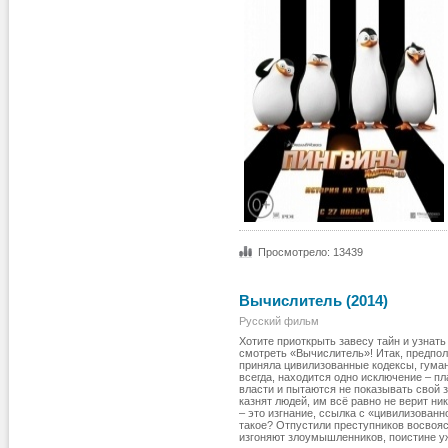
Просмотрело: 13439
Вычислитель (2014)
Русский фильм
Хотите приоткрыть завесу тайн и узнать
смотреть «Вычислитель»! Итак, предпол
приняла цивилизованные кодексы, гуманн
всегда, находится одно исключение – п
власти и пытаются не показывать свой 
казнят людей, им всё равно не верит ни
– это изгнание, ссылка с «цивилизованно
такое? Отпустили преступников восвояси
изгоняют злоумышленников, поистине у