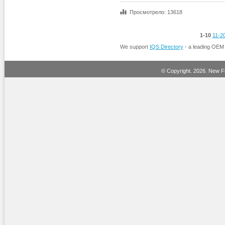
Просмотрело: 13618
1-10
11-2
We support
IQS Directory
- a leading OEM
© Copyright.
2026. New Fi