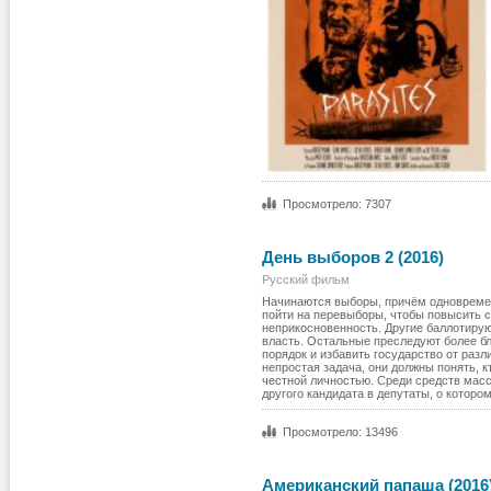
Просмотрело: 7307
День выборов 2 (2016)
Русский фильм
Начинаются выборы, причём одновремен
пойти на перевыборы, чтобы повысить с
неприкосновенность. Другие баллотиру
власть. Остальные преследуют более бл
порядок и избавить государство от раз
непростая задача, они должны понять, к
честной личностью. Среди средств масс
другого кандидата в депутаты, о которо
Просмотрело: 13496
Американский папаша (2016)