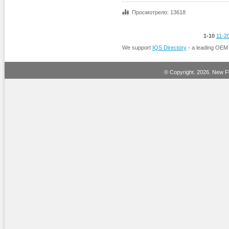
Просмотрело: 13618
1-10
11-2
We support
IQS Directory
- a leading OEM
© Copyright.
2026. New Fi