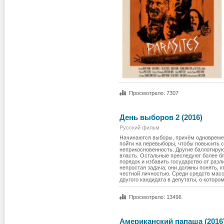
Просмотрело: 7307
День выборов 2 (2016)
Русский фильм
Начинаются выборы, причём одновремен
пойти на перевыборы, чтобы повысить с
неприкосновенность. Другие баллотиру
власть. Остальные преследуют более бл
порядок и избавить государство от раз
непростая задача, они должны понять, к
честной личностью. Среди средств масс
другого кандидата в депутаты, о которо
Просмотрело: 13496
Американский папаша (2016)