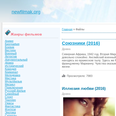
newfilmak.org
Главная
»
Файлы
Жанры фильмов
Аниме
Союзники (2016)
Биография
Боевик
Драма
Вестерн
Военный
Северная Африка, 1942 год. Вторая Мир
Детектив
довольно спокойно. Английский военный,
Документальный
находясь во вражеском тылу. Здесь же 
Драма
француженку Марианну. Чувства оказыв
Исторический
жизни.
Комедия
Криминал
Мелодрама
Просмотрело: 7983
Мистика
Мультфильм
Мюзикл
Приключения
Иллюзия любви (2016)
Русский фильм
Драма
Семейный
Спорт
Триллер
Ужасы
Фантастика
Фэнтези
Эротика
Сериалы