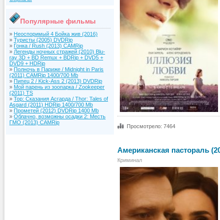
Популярные фильмы
»
Неоспоримый 4 Бойка жив (2016)
»
Туристы (2005) DVDRip
»
Гонка / Rush (2013) CAMRip
»
Легенды ночных стражей (2010) Blu-
ray 3D + BD Remux + BDRip + DVD5 +
DVD9 + HDRip
»
Полночь в Париже / Midnight in Paris
(2011) CAMRip 1400/700 Mb
»
Пипец 2 / Kick-Ass 2 (2013) DVDRip
»
Мой парень из зоопарка / Zookeeper
(2011) TS
»
Тор: Сказания Асгарда / Thor: Tales of
Asgard (2011) HDRip 1400/700 Mb
»
Прометей (2012) DVDRip 1400 Mb
»
Облачно, возможны осадки 2: Месть
ГМО (2013) CAMRip
Просмотрело: 7464
Американская пастораль (20
Криминал