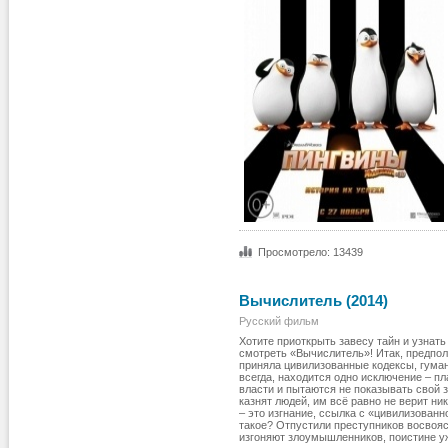
Просмотрело: 13439
Вычислитель (2014)
Русский фильм
Хотите приоткрыть завесу тайн и узнать
смотреть «Вычислитель»! Итак, предпол
приняла цивилизованные кодексы, гуманн
всегда, находится одно исключение – п
власти и пытаются не показывать свой 
казнят людей, им всё равно не верит ни
– это изгнание, ссылка с «цивилизованно
такое? Отпустили преступников восвояси
изгоняют злоумышленников, поистине у