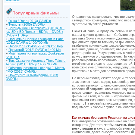
Популярные фильмы
Оправляясь на киносеанс, честно скажу
стандартной комедией, зачастую веселя
»
Гонка / Rush (2013) CAMRip
чувством глубокой усталости.
»
Туристы (2005) DVDRip
»
Легенды ночных стражей (2010) Blu-
Сюжет «Плана Б» вроде бы легкий и не 
ray 3D + BD Remux + BDRip + DVD5 +
нашла до чего докопаться. События отр
DVD9 + HDRip
девушка Зоуи в исполнении Дженнифер 
»
Полночь в Париже / Midnight in Paris
финансист, просто таки акула финансово
(2011) CAMRip 1400/700 Mb
стабильно приносящим доход бизнесом. 
»
Пипец 2 / Kick-Ass 2 (2013) DVDRip
внешние данные, понимает, что уже и не 
»
Прометей (2012) DVDRip 1400 Mb
родить ребенка. Разуверившись в любви
»
Мой парень из зоопарка / Zookeeper
искусственное оплодотворение. Но каки
(2011) TS
распланировать невозможно. Запасной п
»
Тор: Сказания Асгарда / Thor: Tales of
влюбляется и видит отцом своих детей. 
Asgard (2011) HDRip 1400/700 Mb
возможно уже случилась, когда девушка 
»
Облачно, возможны осадки 2: Месть
приготовил место для возможного продо
ГМО (2013) CAMRip
»
Приступить к ликвидации (1983)
На первый взгляд, сюжет вроде интерес
DVDRip
знаменитостями в кадре, так вообще пол
который выглядит словно самовлюбленн
способный защитить свою женщину. Кажд
предстоящих трудностях молодого папаш
фильм не стоит, и он лишь отражение н
принимают жизненно-важные решения, п
тема. . . На первый взгляд довольно ле
поднимает В любом случае я бы советов
Как скачать бесплатно Рецензия на фил
Все материалы опубликованные на сай
интернета. Для того, чтобы
скачать бес
регистрации и смс
с файлообменных ре
скачивания, далее выбрать бесплатный с