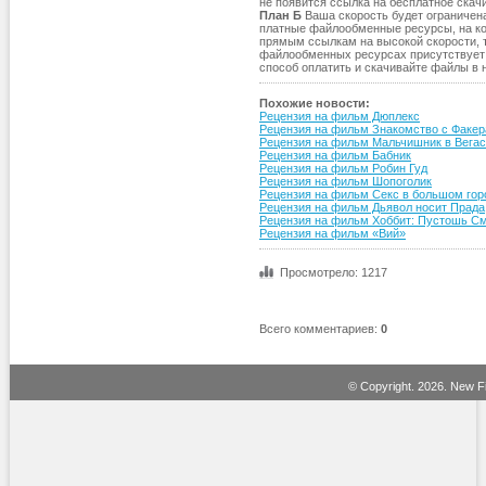
не появится ссылка на бесплатное ска
План Б
Ваша скорость будет ограничена
платные файлообменные ресурсы, на к
прямым ссылкам на высокой скорости, таки
файлообменных ресурсах присутствует 
способ оплатить и скачивайте файлы в 
Похожие новости:
Рецензия на фильм Дюплекс
Рецензия на фильм Знакомство с Факе
Рецензия на фильм Мальчишник в Вега
Рецензия на фильм Бабник
Рецензия на фильм Робин Гуд
Рецензия на фильм Шопоголик
Рецензия на фильм Секс в большом гор
Рецензия на фильм Дьявол носит Прада
Рецензия на фильм Хоббит: Пустошь См
Рецензия на фильм «Вий»
Просмотрело: 1217
Всего комментариев
:
0
© Copyright.
2026. New Fi