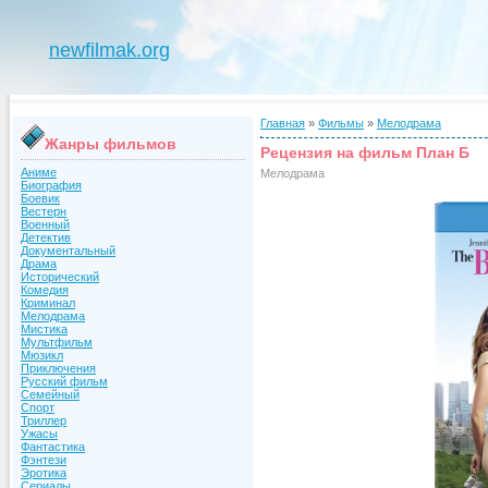
newfilmak.org
Главная
»
Фильмы
»
Мелодрама
Жанры фильмов
Рецензия на фильм План Б
Аниме
Мелодрама
Биография
Боевик
Вестерн
Военный
Детектив
Документальный
Драма
Исторический
Комедия
Криминал
Мелодрама
Мистика
Мультфильм
Мюзикл
Приключения
Русский фильм
Семейный
Спорт
Триллер
Ужасы
Фантастика
Фэнтези
Эротика
Сериалы