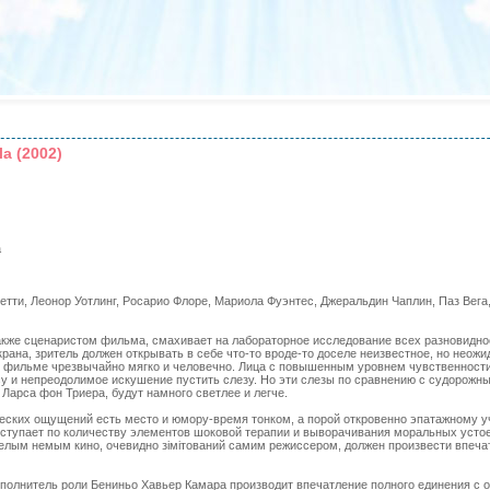
la (2002)
a
нетти, Леонор Уотлинг, Росарио Флоре, Мариола Фуэнтес, Джеральдин Чаплин, Паз Вег
акже сценаристом фильма, смахивает на лабораторное исследование всех разновидно
крана, зритель должен открывать в себе что-то вроде-то доселе неизвестное, но неожид
 фильме чрезвычайно мягко и человечно. Лица с повышенным уровнем чувственности 
су и непреодолимое искушение пустить слезу. Но эти слезы по сравнению с судорожн
 Ларса фон Триера, будут намного светлее и легче.
еских ощущений есть место и юмору-время тонком, а порой откровенно эпатажному 
" уступает по количеству элементов шоковой терапии и выворачивания моральных уст
-белым немым кино, очевидно зімітований самим режиссером, должен произвести впе
исполнитель роли Бениньо Хавьер Камара производит впечатление полного единения с о