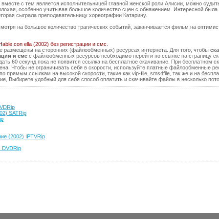
о вместе с тем является исполнительницей главной женской роли Алисии, можно судит
еплохая, особенно учитывая большое количество сцен с обнажением. Интересной был
которая сыграла преподавательницу хореографии Катарину.
смотря на большое количество трагических событий, заканчивается фильм на оптимис
able con ella (2002) без регистрации и смс.
е размещены на сторонних (файлообменных) ресурсах интернета. Для того, чтобы
ска
рации и смс
с файлообменных ресурсов необходимо перейти по ссылке на страницу ск
ждать 60 секунд пока не появится ссылка на бесплатное скачивание. При бесплатном 
ена. Чтобы не ограничивать себя в скорости, используйте платные файлообменные р
по прямым ссылкам на высокой скорости, такие как vip-file, sms4file, так же и на бе
ие, Выбирете удобный для себя способ оплатить и скачивайте файлы в несколько пот
DVDRip
002) SATRip
ip
ие (2002) IPTVRip
) DVDRip