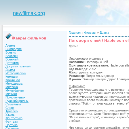
newfilmak.org
Главная
»
Фильмы
»
Драма
Жанры фильмов
Поговори с ней / Hable con el
Аниме
Драма
Биография
Боевик
Вестерн
Информация о фильме
Военный
Название
: Поговори с ней
Детектив
Оригинальное название
: Hable con ell
Документальный
Год выхода
: 2002
Драма
Жанр
: драма, комедия
Исторический
Режиссер
: Педро Альмодовар
Комедия
В ролях
: Хавьер Камара, Дарио Гранди
Криминал
Мелодрама
О фильме:
Мистика
Творение Альмодовара, что выступил т
Мультфильм
волне чувств, которая накатывается с э
Мюзикл
драматическим надрывом, происходит в
Приключения
протяжении всего фильма щекотку в но
Русский фильм
скажем, "Той, что танцующая в темноте"
Семейный
Спорт
Среди этого щемящего потока драматич
Триллер
обстоятельства. Хотя "Поговори с ней
Ужасы
"Все о моей матери", и эпизод с черно
Фантастика
стойких.
Фэнтези
Эротика
Что касается актерского ансамбля, то 
Сериалы