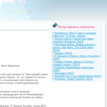
Популярные сериалы
»
Интервью с Вин Судом о сериале
Убийство - 5 сезон - Финал
»
Эпоха чувств / Gamgyeog Sidae:
Tooshinui Tansaeng (2014)
»
Звездные войны: Войны клонов 6
сезон / Star Wars: The Clone Wars
(2014)
»
Сашка / (2013)
»
Я больше не боюсь / Все к лучшему /
(2014)
»
Универ. Новая общага / 6 сезон /
(Новый сосед) / (2013)
а, Феле Мартинес
»
Робокоп: Важнейшие директивы
(2000)
»
Вероника (2012)
стей чувственности. При каждой новой
»
Краткий курс счастливой жизни (2012)
анно близко. То, что принято считать
»
Робоцып / Robot Chicken (2012)
и экзальтации чувствовать на
ым потопом, спровоцированным,
учитывая сопутствующие
оев предыдущей ленте Альмодовара
чатление маленькой бомбы на самых
бразом. О Леонор Уотлинг, около 80%