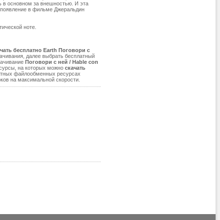
ь в основном за внешностью. И эта
а появление в фильме Джеральдин
тической ноте.
чать бесплатно Earth Поговори с
ачивания, далее выбрать бесплатный
скачивание
Поговори с ней / Hable con
есурсы, на которых можно
скачать
сплатных файлообменных ресурсах
оков на максимальной скорости.