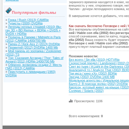
экранного времени находится в коме, н
внешность у нее, откровенно говоря, н
Чаплин - дочери легендарного комика, 
Популярные фильмы
В завершение хочется добавить, что не
»
Гонка / Rush (2013) CAMRip
»
Туристы (2005) DVDRip
Как скачать бесплатно Поговори с ней / H
»
Легенды ночных стражей (2010) Blu-
Все материалы опубликованные на сайт
ray 3D + BD Remux + BDRip + DVD5 +
ней / Hable con ella (2002) без регист
DVD9 + HDRip
способ скачивание, ввести капчу, подо
»
Полночь в Париже / Midnight in Paris
ella (2002)
Ваша скорость будет огранич
(2011) CAMRip 1400/700 Mb
Поговори с ней / Hable con ella (2002)
»
Пипец 2 / Kick-Ass 2 (2013) DVDRip
присутствует платный вариант скачиван
»
Прометей (2012) DVDRip 1400 Mb
»
Мой парень из зоопарка / Zookeeper
(2011) TS
Похожие новости:
»
Тор: Сказания Асгарда / Thor: Tales of
Без всего / Sin ella (2010) HDTVRip
Asgard (2011) HDRip 1400/700 Mb
Скоростной предел / Landspeed (2002) 
»
Облачно, возможны осадки 2: Месть
Свет во тьме / A Light in the Darkness (2
ГМО (2013) CAMRip
Анализируй то / Analyze That (2002) BDR
»
Приступить к ликвидации (1983)
Три икса / кино xXx (2002) BDRip
DVDRip
Звезда (2002) DVDRip 1400 MB
Модельное агентство / Идеальное решен
Балто 2: В поисках волка (2002) DVDRip
Карлсон, который живет на крыше (2002
Солярис / Solaris (2002)
Просмотрело: 1106
Всего комментариев
:
0