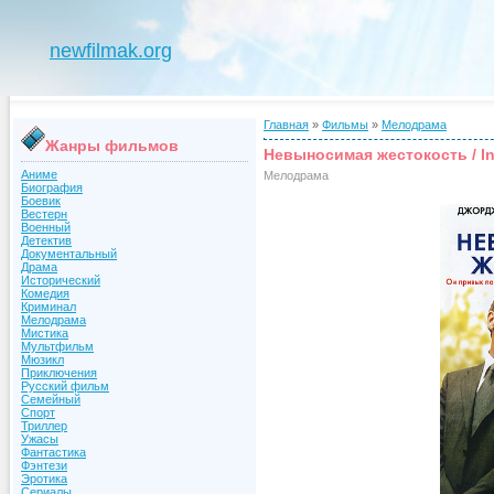
newfilmak.org
Главная
»
Фильмы
»
Мелодрама
Жанры фильмов
Невыносимая жестокость / Int
Аниме
Мелодрама
Биография
Боевик
Вестерн
Военный
Детектив
Документальный
Драма
Исторический
Комедия
Криминал
Мелодрама
Мистика
Мультфильм
Мюзикл
Приключения
Русский фильм
Семейный
Спорт
Триллер
Ужасы
Фантастика
Фэнтези
Эротика
Сериалы