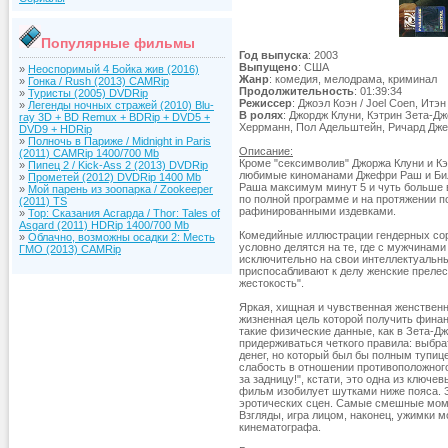
Популярные фильмы
Год выпуска
: 2003
Выпущено
: США
»
Неоспоримый 4 Бойка жив (2016)
Жанр
: комедия, мелодрама, криминал
»
Гонка / Rush (2013) CAMRip
Продолжительность
: 01:39:34
»
Туристы (2005) DVDRip
Режиссер
: Джоэл Коэн / Joel Coen, Итэн
»
Легенды ночных стражей (2010) Blu-
В ролях
: Джордж Клуни, Кэтрин Зета-Д
ray 3D + BD Remux + BDRip + DVD5 +
Херрманн, Пол Адельштейн, Ричард Дже
DVD9 + HDRip
»
Полночь в Париже / Midnight in Paris
Описание:
(2011) CAMRip 1400/700 Mb
Кроме "сексимволив" Джоржа Клуни и Кэ
»
Пипец 2 / Kick-Ass 2 (2013) DVDRip
любимые киноманами Джефри Раш и Билл
»
Прометей (2012) DVDRip 1400 Mb
Раша максимум минут 5 и чуть больше в
»
Мой парень из зоопарка / Zookeeper
по полной программе и на протяжении 
(2011) TS
рафинированными издевками.
»
Тор: Сказания Асгарда / Thor: Tales of
Asgard (2011) HDRip 1400/700 Mb
Комедийные иллюстрации гендерных со
»
Облачно, возможны осадки 2: Месть
условно делятся на те, где с мужчина
ГМО (2013) CAMRip
исключительно на свои интеллектуальны
приспосабливают к делу женские прелес
жестокость".
Яркая, хищная и чувственная женственн
жизненная цель которой получить фина
такие физические данные, как в Зета-Дж
придерживаться четкого правила: выбра
денег, но который был бы полным тупице
слабость в отношении противоположного 
за задницу!", кстати, это одна из ключ
фильм изобилует шутками ниже пояса. З
эротических сцен. Самые смешные моме
Взгляды, игра лицом, наконец, ужимки м
кинематографа.