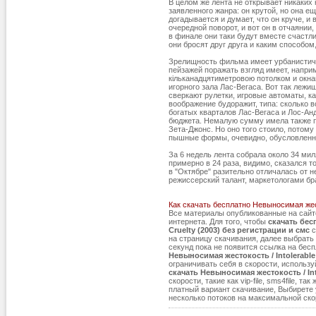
В целом же лента не открывает никаких 
заявленного жанра: он крутой, но она ещ
догадывается и думает, что он круче, и 
очередной поворот, и вот он в отчаянии,
в финале они таки будут вместе счастли
они бросят друг друга и каким способом
Зрелищность фильма имеет урбанистичн
пейзажей поражать взгляд имеет, напри
кільканадцятиметровою потолком и окн
игорного зала Лас-Вегаса. Вот так лежи
сверкают рулетки, игровые автоматы, ка
воображение будоражит, типа: сколько 
богатых кварталов Лас-Вегаса и Лос-Ан
бюджета. Немалую сумму имела также п
Зета-Джонс. Но оно того стоило, потому 
пышные формы, очевидно, обусловленн
За 6 недель лента собрала около 34 ми
примерно в 24 раза, видимо, сказался т
в "Октябре" разительно отличалась от н
режиссерский талант, маркетологами бр
Как скачать бесплатно Невыносимая жесто
Все материалы опубликованные на сай
интернета. Для того, чтобы
скачать бес
Cruelty (2003) без регистрации и смс
с
на страницу скачивания, далее выбрать
секунд пока не появится ссылка на бес
Невыносимая жестокость / Intolerable 
ограничивать себя в скорости, исполь
скачать Невыносимая жестокость / Into
скорости, такие как vip-file, sms4file,
платный вариант скачивание, Выбирете 
несколько потоков на максимальной ско