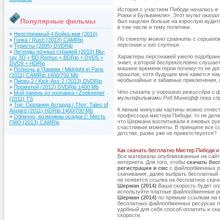
История с участием Пибоди началась в
Рокки и Бульвинкля». Этот мульт оказа
Популярные фильмы
был нацелен больше на взрослую аудит
в том числе и тему политики.
»
Неоспоримый 4 Бойка жив (2016)
По сюжету можно сравнить с сериало
»
Гонка / Rush (2013) CAMRip
персонаж и его спутник.
»
Туристы (2005) DVDRip
»
Легенды ночных стражей (2010) Blu-
Характеры персонажей умело подобраны 
ray 3D + BD Remux + BDRip + DVD5 +
знает, а второй беспрекословно слушае
DVD9 + HDRip
машине времени герои почему-то не дог
»
Полночь в Париже / Midnight in Paris
прошлое, хотя будущее мне кажется нам
(2011) CAMRip 1400/700 Mb
необычайные и забавные приключения, 
»
Пипец 2 / Kick-Ass 2 (2013) DVDRip
»
Прометей (2012) DVDRip 1400 Mb
Что сказать у хорошего режиссёра и ф
»
Мой парень из зоопарка / Zookeeper
мультфильмами Роб Минкофф пока сп
(2011) TS
»
Тор: Сказания Асгарда / Thor: Tales of
К явным минусам картины можно отнест
Asgard (2011) HDRip 1400/700 Mb
профессора мистера Пибоди: то не делай
»
Облачно, возможны осадки 2: Месть
что Шермана воспитывали в ежовых рук
ГМО (2013) CAMRip
счастливые моменты. В принципе все со
детстве, разве уже не приветствуется?
Как скачать бесплатно Мистер Пибоди и
Все материалы опубликованные на сай
интернета. Для того, чтобы
скачать бес
регистрации и смс
с файлообменных ре
скачивания, далее выбрать бесплатный с
не появится ссылка на бесплатное ска
Шерман (2014)
Ваша скорость будет огр
используйте платные файлообменные р
Шерман (2014)
по прямым ссылкам на выс
бесплатных файлообменных ресурсах пр
удобный для себя способ оплатить и ск
скорости.