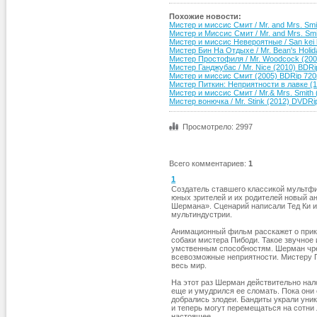
Похожие новости:
Мистер и миссис Смит / Mr. and Mrs. S
Мистер и Миссис Смит / Mr. and Mrs. Sm
Мистер и миссис Невероятные / San kei ha
Мистер Бин На Отдыхе / Mr. Bean's Holi
Мистер Простофиля / Mr. Woodcock (20
Мистер Ганджубас / Mr. Nice (2010) BDRi
Мистер и миссис Смит (2005) BDRip 720
Мистер Питкин: Неприятности в лавке (
Мистер и миссис Смит / Mr.& Mrs. Smith 
Мистер вонючка / Mr. Stink (2012) DVDRi
Просмотрело: 2997
Всего комментариев
:
1
1
Создатель ставшего классикой мультф
юных зрителей и их родителей новый 
Шермана». Сценарий написали Тед Ки и 
мультиндустрии.
Анимационный фильм расскажет о прик
собаки мистера Пибоди. Такое звучное
умственным способностям. Шерман чре
всевозможные неприятности. Мистеру Пи
весь мир.
На этот раз Шерман действительно нал
еще и умудрился ее сломать. Пока они
добрались злодеи. Бандиты украли уни
и теперь могут перемещаться на сотни 
настоящее.