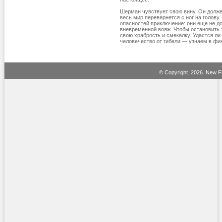
Шерман чувствует свою вину. Он долже
весь мир перевернется с ног на голову
опасностей приключение: они еще не д
вневременной вояж. Чтобы остановить 
свою храбрость и смекалку. Удастся л
человечество от гибели — узнаем в фи
© Copyright.
2026. New Fi