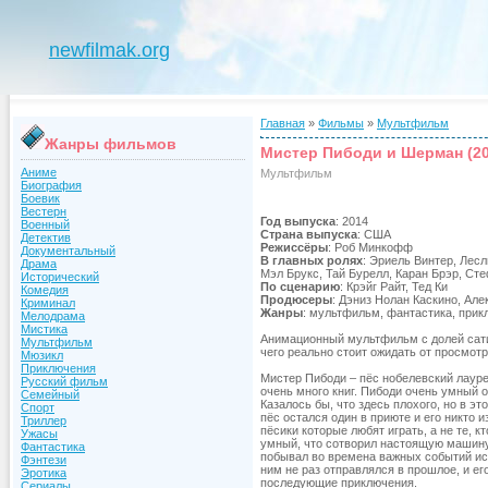
newfilmak.org
Главная
»
Фильмы
»
Мультфильм
Жанры фильмов
Мистер Пибоди и Шерман (20
Аниме
Мультфильм
Биография
Боевик
Вестерн
Год выпуска
: 2014
Военный
Страна выпуска
: США
Детектив
Режиссёры
: Роб Минкофф
Документальный
В главных ролях
: Эриель Винтер, Лес
Драма
Мэл Брукс, Тай Бурелл, Каран Брэр, Ст
Исторический
По сценарию
: Крэйг Райт, Тед Ки
Комедия
Продюсеры
: Дэниз Нолан Каскино, Ал
Криминал
Жанры
: мультфильм, фантастика, при
Мелодрама
Мистика
Анимационный мультфильм с долей сати
Мультфильм
чего реально стоит ожидать от просмотр
Мюзикл
Приключения
Мистер Пибоди – пёс нобелевский лауре
Русский фильм
очень много книг. Пибоди очень умный о
Семейный
Казалось бы, что здесь плохого, но в эт
Спорт
пёс остался один в приюте и его никто 
Триллер
пёсики которые любят играть, а не те, к
Ужасы
умный, что сотворил настоящую машину
Фантастика
побывал во времена важных событий ис
Фэнтези
ним не раз отправлялся в прошлое, и ег
Эротика
последующие приключения.
Сериалы