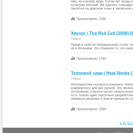
ему, но и всему миру. Сотни лет назад 
культуры абскани. Им удалось совладат
заклятье на демонов тьмы и заключили 
Просмотрело: 1266
Хирург / The Red Cell (2008) 
Ужасы
Придя в себя на операционном столе, н
не в больнице. Но страшнее то, что хи
Просмотрело: 1743
Тепловой удар / Heat Stroke 
Ужасы
Инопланетяне пытаются изменить темпе
комфортного для них уровня. Это явлен
потепления, планете грозит смертельно
есть только один тщательно разработан
неверное решение и Земля прекратит 
Просмотрело: 2354
1-10
11-