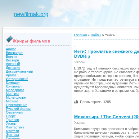
newfilmak.org
Главная
»
Файлы
» Ужасы
Жанры фильмов
Аниме
Йети: Проклятье снежного дем
Биография
DVDRip
Боевик
Вестерн
Ужасы
Военный
Детектив
В 1972 году в Гималаях бесследно пропа
Документальный
же районе терпит крушение самолет с 
Драма
среди необитаемых горных вершин, без 
Исторический
страшное. Им предстоит встретиться с т
Комедия
огромное бесстрашное чудовище Йети. 
Криминал
существует! Кровожадный обитатель вы
Мелодрама
своих жертв большими и острыми как б
Мистика
Мультфильм
Мюзикл
Просмотрело: 1285
Приключения
Русский фильм
Семейный
Монастырь / The Convent (20
Спорт
Триллер
Ужасы
Ужасы
Фантастика
Компания студентов приезжает в забро
Фэнтези
банальными целями - разрисовать пару 
Эротика
ходит зловещая легенда, якобы сорок л
Сериалы