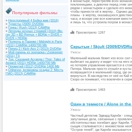
в монастыре, перестреляв всех монахин
поклонницами, а девочке перед этим за
рядом с монастырем и сделало его мекк
чтобы принести её в жертву... Однако 
Популярные фильмы
планы - в жертву, оказавшуюся девствен
часа, и вскоре уже вся компания вмест
»
Неоспоримый 4 Бойка жив (2016)
и лишь та, что устроила погром в монас
»
Туристы (2005) DVDRip
»
Гонка / Rush (2013) CAMRip
»
Легенды ночных стражей (2010) Blu-
Просмотрело: 1267
ray 3D + BD Remux + BDRip + DVD5 +
DVD9 + HDRip
»
Полночь в Париже / Midnight in Paris
(2011) CAMRip 1400/700 Mb
Скрытые / Skjult (2009/DVDRi
»
Пипец 2 / Kick-Ass 2 (2013) DVDRip
»
Мой парень из зоопарка / Zookeeper
Ужасы
(2011) TS
Маленький мальчик бежит изо всех сил 
»
Тор: Сказания Асгарда / Thor: Tales of
выбегает на дорогу и видит что на него 
Asgard (2011) HDRip 1400/700 Mb
но потеряв управление врезается в стоя
»
Прометей (2012) DVDRip 1400 Mb
Питера. Мальчик просто отошёл в кусты 
»
Облачно, возможны осадки 2: Месть
возвращается в маленький город, где он
ГМО (2013) CAMRip
вернуться. В наследство от неё он Кай 
Скоро он понимает, что вовлечён в сер
Просмотрело: 1463
Один в темноте / Alone in the
Ужасы
Частный детектив Эдвард Карнби - спе
запутанные дела, связанные с проявле
обстоятельствах погибает друг Карнби.
сыщик сталкивается с множеством необ
"Остров теней", где Карнби оказывается