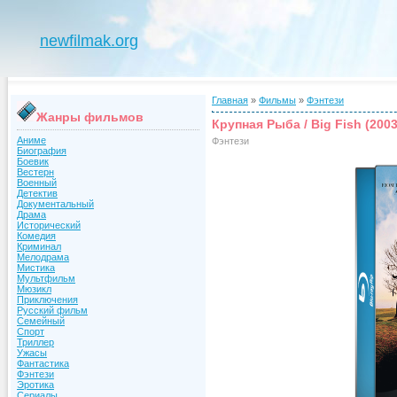
newfilmak.org
Главная
»
Фильмы
»
Фэнтези
Жанры фильмов
Крупная Рыба / Big Fish (2003
Аниме
Фэнтези
Биография
Боевик
Вестерн
Военный
Детектив
Документальный
Драма
Исторический
Комедия
Криминал
Мелодрама
Мистика
Мультфильм
Мюзикл
Приключения
Русский фильм
Семейный
Спорт
Триллер
Ужасы
Фантастика
Фэнтези
Эротика
Сериалы