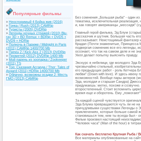
Популярные фильмы
Без сомнения „Большая рыба" - один из
тематика, исключительная реализация, 
»
Неоспоримый 4 Бойка жив (2016)
и, как говорят американцы „мессидж" (су
»
Гонка / Rush (2013) CAMRip
»
Туристы (2005) DVDRip
Главный герой фильма, Эд Блум (старый
»
Легенды ночных стражей (2010) Blu-
рассказчик и шутник. Большая часть его
ray 3D + BD Remux + BDRip + DVD5 +
рассказывает. Неистощимый фантазер и 
DVD9 + HDRip
Крадап (Почти знаменитые, Принцесса Мо
»
Полночь в Париже / Midnight in Paris
подвергая сомнению все его легенды, ист
(2011) CAMRip 1400/700 Mb
осознает, что так на самом деле и не зн
»
Пипец 2 / Kick-Ass 2 (2013) DVDRip
Уилл делает попытку выяснить правду.
»
Прометей (2012) DVDRip 1400 Mb
»
Мой парень из зоопарка / Zookeeper
Экскурс в небелици, где молодого Эда Б
(2011) TS
чрезвычайно стильный, изобретательный
»
Тор: Сказания Асгарда / Thor: Tales of
его предыдущих работ - роль Кетчера Б
Asgard (2011) HDRip 1400/700 Mb
любви" (Down with love). И здесь ивен
»
Облачно, возможны осадки 2: Месть
возможностей. Вообще пары актеров (мо
ГМО (2013) CAMRip
Эда, молодая и старшая Сандра) Джесс
придумаешь: метко, похоже и созвучно. 
второстепенный. Стоит вспомнить цирко
время еще и оборотень. Ему „помогают"
За каждой сценой чувствуется оригинал
Эда Блума превращаются чуть ли не на
причудливыми существами Легенды о Эд
приключениях, которые больше самой жиз
становишься тем, кем ты всегда был - о
Фильм произвел настоящий неизгладимо
"Человек часа" (Man of the hour) в тит
Как скачать бесплатно Крупная Рыба / Bi
Все материалы опубликованные на сай