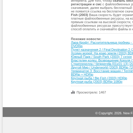
интернета. Для того, чтобы
скачать бесп
регистрации и смс
с файлообменных ре
скачивания, далее выбрать бесплатный с
не появится ссылка на бесплатное ска
Fish (2003)
Ваша скорость будет огранич
платные файлообменные ресурсы, на к
прямым ссылкам на высокой скорости, таки
файлообменных ресурсах присутствует 
способ оплатить и скачивайте файлы в 
Похожие новости:
Лара Крофт: Расхитительница гробниц -
DVDRip
Пункт назначения 2 / Final Destination 2
Хозяин морей: На краю земли (2003) B
Южный Парк / South Park (2003) 7 сезон
Властелин колец: Возвращение Короля 
Стрипперелла / Stripperella [01x01-13] (
Другой Мир / Underworld (2003) BDRip 720
Терминатор 3: Восстание машин / Termina
BDRip + HDRip
Крупная рыба / Big Fish (2003) HDRip
Крупная рыба (2003) BDRip 1080р
Просмотрело: 1467
© Copyright.
2026. New Fi