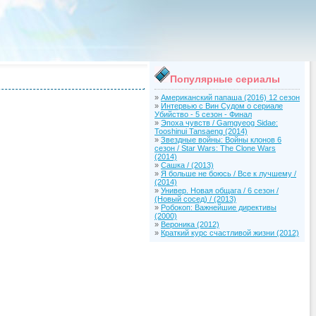
Популярные сериалы
»
Американский папаша (2016) 12 сезон
»
Интервью с Вин Судом о сериале
Убийство - 5 сезон - Финал
»
Эпоха чувств / Gamgyeog Sidae:
Tooshinui Tansaeng (2014)
»
Звездные войны: Войны клонов 6
сезон / Star Wars: The Clone Wars
(2014)
»
Сашка / (2013)
»
Я больше не боюсь / Все к лучшему /
(2014)
»
Универ. Новая общага / 6 сезон /
(Новый сосед) / (2013)
»
Робокоп: Важнейшие директивы
(2000)
»
Вероника (2012)
»
Краткий курс счастливой жизни (2012)