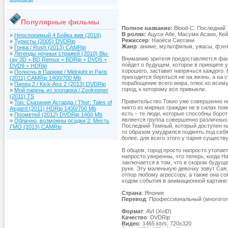
Популярные фильмы
Полное название:
Blood-C: Последний Т
В ролях:
Ацуси Абе, Масуми Асано, Кей
»
Неоспоримый 4 Бойка жив (2016)
Режиссер
: Наоёси Сиотани
»
Туристы (2005) DVDRip
Жанр
: аниме, мультфильм, ужасы, фэнт
»
Гонка / Rush (2013) CAMRip
»
Легенды ночных стражей (2010) Blu-
Вниманию зрителя предоставляется фан
ray 3D + BD Remux + BDRip + DVD5 +
пойдет о будущем, которое в принципе у
DVD9 + HDRip
хорошего, заставит напрячься каждого.
»
Полночь в Париже / Midnight in Paris
приходится бороться не на жизнь, а на 
(2011) CAMRip 1400/700 Mb
порабощение всего мира, плюс ко всему,
»
Пипец 2 / Kick-Ass 2 (2013) DVDRip
город, к которому все привыкли.
»
Мой парень из зоопарка / Zookeeper
(2011) TS
Правительство Токио уже совершенно не 
»
Тор: Сказания Асгарда / Thor: Tales of
никто из мирных граждан не в силах пом
Asgard (2011) HDRip 1400/700 Mb
есть – те люди, которые способны борот
»
Прометей (2012) DVDRip 1400 Mb
является группа совершенно различных 
»
Облачно, возможны осадки 2: Месть
Последний Темный, который доступен на
ГМО (2013) CAMRip
то образом умудрился подмять под себя 
более, для всего этого у парня существ
В общем, город просто напросто утопает
напросто уверенны, что теперь, когда Н
заключается в том, что в скором будущ
руке. Эту маленькую девочку зовут Сая,
отпор любому агрессору, а также она с
ходом события в анимационной картине
Страна
: Япония
Перевод
: Профессиональный (многого
Формат
: AVI (XviD)
Качество
: DVDRip
Видео
: 1465 kb/s, 720x320