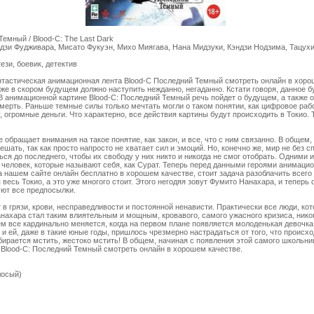
емный / Blood-C: The Last Dark
дзи Фудживара, Мисато Фукуэн, Михо Миягава, Нана Мидзуки, Кэндзи Нодзима, Тацух
ези, боевик, детектив
тастическая анимационная лента Blood-C Последний Темный смотреть онлайн в хорош
же в скором будущем должно наступить нежданно, негаданно. Кстати говоря, данное б
 В анимационной картине Blood-C: Последний Темный речь пойдет о будущем, а также 
смерть. Раньше темные силы только мечтать могли о таком понятии, как цифровое раб
 огромные деньги. Что характерно, все действия картины будут происходить в Токио. 
обращает внимания на такое понятие, как закон, и все, что с ним связанно. В общем
ешать, так как просто напросто не хватает сил и эмоций. Но, конечно же, мир не без 
ься до последнего, чтобы их свободу у них никто и никогда не смог отобрать. Одними
человек, которые называют себя, как Сурат. Теперь перед данными героями анимацио
 нашем сайте онлайн бесплатно в хорошем качестве, стоит задача разоблачить всего 
весь Токио, а это уже многого стоит. Этого негодяя зовут Фумито Нанахара, и теперь
уют все предпосылки.
 в грязи, крови, несправедливости и постоянной ненависти. Практически все люди, ко
анахара стал таким влиятельным и мощным, кровавого, самого ужасного кризиса, ником
ем все кардинально меняется, когда на первом плане появляется молоденькая девочка,
 и ей, даже в такие юные годы, пришлось чрезмерно настрадаться от того, что происхо
обирается мстить, жестоко мстить! В общем, начиная с появления этой самого школьн
 Blood-C: Последний Темный смотреть онлайн в хорошем качестве.
лосый)