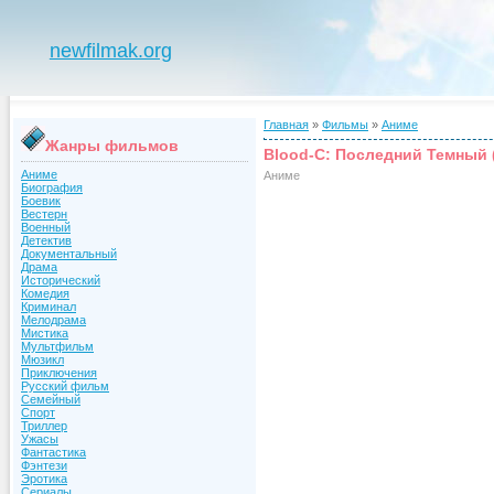
newfilmak.org
Главная
»
Фильмы
»
Аниме
Жанры фильмов
Blood-C: Последний Темный 
Аниме
Аниме
Биография
Боевик
Вестерн
Военный
Детектив
Документальный
Драма
Исторический
Комедия
Криминал
Мелодрама
Мистика
Мультфильм
Мюзикл
Приключения
Русский фильм
Семейный
Спорт
Триллер
Ужасы
Фантастика
Фэнтези
Эротика
Сериалы