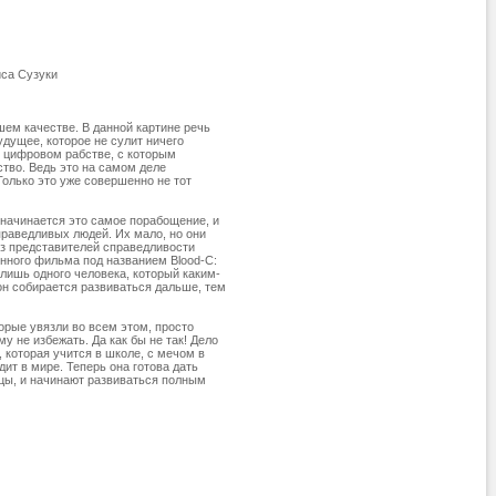
иса Сузуки
ем качестве. В данной картине речь
удущее, которое не сулит ничего
о цифровом рабстве, с которым
ство. Ведь это на самом деле
Только это уже совершенно не тот
, начинается это самое порабощение, и
справедливых людей. Их мало, но они
 из представителей справедливости
нного фильма под названием Blood-C:
лишь одного человека, который каким-
 он собирается развиваться дальше, тем
торые увязли во всем этом, просто
у не избежать. Да как бы не так! Дело
 которая учится в школе, с мечом в
дит в мире. Теперь она готова дать
ицы, и начинают развиваться полным