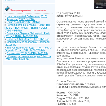
Популярные фильмы
Год выпуска
: 2001
Жанр
: Мультфильмы
»
Неоспоримый 4 Бойка жив (2016)
»
Туристы (2005) DVDRip
Остановившись перед высокой стеной, о
»
Гонка / Rush (2013) CAMRip
странному туннелю, и вдруг оказываются
»
Легенды ночных стражей (2010) Blu-
из него, то оказываются в заброшенном 
ray 3D + BD Remux + BDRip + DVD5 +
Отец Акио чувствует приятный запах, и 
DVD9 + HDRip
стоит стол с большим количеством дели
»
Полночь в Париже / Midnight in Paris
отправляется исследователь город. По
(2011) CAMRip 1400/700 Mb
я, ребенок встречает мальчика по имени
»
Пипец 2 / Kick-Ass 2 (2013) DVDRip
места.
»
Мой парень из зоопарка / Zookeeper
(2011) TS
Наступил вечер, и Тихиро бежит в рестор
»
Тор: Сказания Асгарда / Thor: Tales of
с матерью превратились в свиней. Переп
Asgard (2011) HDRip 1400/700 Mb
вместо каменного русла - широкая рек
»
Прометей (2012) DVDRip 1400 Mb
бесплатно.
»
Облачно, возможны осадки 2: Месть
Хаку помогает Тихиро: он проводит ее к
ГМО (2013) CAMRip
Оказалось, что девочка с родителями в
Юбаба. Она управляет купальнями и рес
страшные призраки, духи и другие све
превращает всех нежеланных гостей в ж
прежний облик, девочка просит у Юбабы
такой просьбе. Теперь у девочки появля
Страна
: Япония
Продолжительность
: 125 мин.
Перевод
: Профессиональный [лицензия
Формат
: AVI (XviD)
Качество
: DVDRip
Видео
: 2005 kb/s, 720x400
Аудио
: MP3, 192 kb/s (2 ch)
Размер
1,37 GB