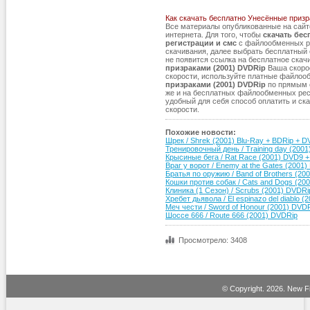
Как скачать бесплатно Унесённые призр
Все материалы опубликованные на сай
интернета. Для того, чтобы
скачать бес
регистрации и смс
с файлообменных ре
скачивания, далее выбрать бесплатный с
не появится ссылка на бесплатное ска
призраками (2001) DVDRip
Ваша скорос
скорости, используйте платные файлоо
призраками (2001) DVDRip
по прямым сс
же и на бесплатных файлообменных рес
удобный для себя способ оплатить и ск
скорости.
Похожие новости:
Шрек / Shrek (2001) Blu-Ray + BDRip +
Тренировочный день / Training day (20
Крысиные бега / Rat Race (2001) DVD9 
Враг у ворот / Enemy at the Gates (2001
Братья по оружию / Band of Brothers (20
Кошки против собак / Cats and Dogs (20
Клиника (1 Сезон) / Scrubs (2001) DVDRi
Хребет дьявола / El espinazo del diablo 
Меч чести / Sword of Honour (2001) DVD
Шоссе 666 / Route 666 (2001) DVDRip
Просмотрело: 3408
© Copyright.
2026. New Fi