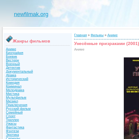
newfilmak.org
Главная
»
Фильмы
»
Аниме
Жанры фильмов
Унесённые призраками (2001
Аниме
Аниме
Биография
Боевик
Вестерн
Военный
Детектив
Документальный
Драма
Исторический
Комедия
Криминал
Мелодрама
Мистика
Мультфильм
Мюзикл
Приключения
Русский фильм
Семейный
Спорт
Триллер
Ужасы
Фантастика
Фэнтези
Эротика
Сериалы