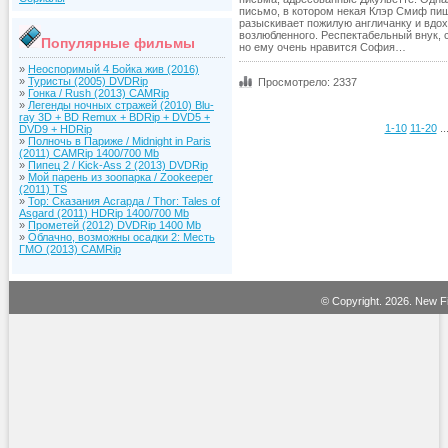
письмо, в котором некая Клэр Смиф пи
разыскивает пожилую англичанку и вдох
возлюбленного. Респектабельный внук, 
Популярные фильмы
но ему очень нравится София…
»
Неоспоримый 4 Бойка жив (2016)
»
Туристы (2005) DVDRip
Просмотрело: 2337
»
Гонка / Rush (2013) CAMRip
»
Легенды ночных стражей (2010) Blu-
ray 3D + BD Remux + BDRip + DVD5 +
1-10
11-20
..
DVD9 + HDRip
»
Полночь в Париже / Midnight in Paris
(2011) CAMRip 1400/700 Mb
»
Пипец 2 / Kick-Ass 2 (2013) DVDRip
»
Мой парень из зоопарка / Zookeeper
(2011) TS
»
Тор: Сказания Асгарда / Thor: Tales of
Asgard (2011) HDRip 1400/700 Mb
»
Прометей (2012) DVDRip 1400 Mb
»
Облачно, возможны осадки 2: Месть
ГМО (2013) CAMRip
© Copyright.
2026. New Fi