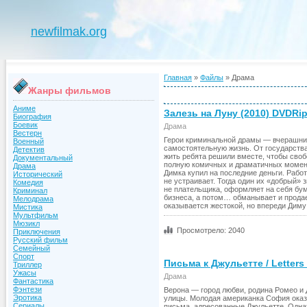
newfilmak.org
Главная
»
Файлы
» Драма
Жанры фильмов
Аниме
Залезь на Луну (2010) DVDRi
Биография
Боевик
Драма
Вестерн
Герои криминальной драмы — вчерашни
Военный
самостоятельную жизнь. От государства
Детектив
жить ребята решили вместе, чтобы сво
Документальный
полную комичных и драматичных момент
Драма
Димка купил на последние деньги. Рабо
Исторический
не устраивает. Тогда один их «добрый»
Комедия
не плательщика, оформляет на себя бум
Криминал
бизнеса, а потом… обманывает и продае
Мелодрама
оказывается жестокой, но впереди Дим
Мистика
Мультфильм
Мюзикл
Просмотрело: 2040
Приключения
Русский фильм
Семейный
Спорт
Письма к Джульетте / Letters 
Триллер
Ужасы
Драма
Фантастика
Фэнтези
Верона — город любви, родина Ромео и 
Эротика
улицы. Молодая американка София оказ
Сериалы
письма, адресованные Джульетте. Однаж