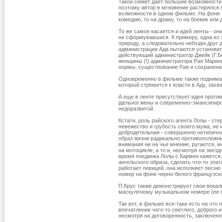
Такой сюжет дает большие возможности
поэтому автор в мгновение растерялся
возможности в одном фильме. На фоне 
комедию, то на драму, то на боевик или
То же самое касается и идей ленты - он
не сформувавшися. К примеру, одна из з
природу, а следовательно небхідні друг 
администрации Ада пытаются установить
действующий администратор Джейк (Г.Бе
женщины (!) администратора Рая Марин
нормы, существование Рая и сохранени
Одновременно в фильме также поднимае
который стремится к власти в Аду, захв
А еще в ленте присутствует идея проти
ідельної жены и современно-эмансипиро
недоразвитой.
Кстати, роль райского агента Лолы - ст
невежество и грубость своего мужа, не
добродетельная - совершенно нетипична
образ жизни радикально противоположны
внимания ни на чье мнение, ругается, м
на мотоцикле, а то и, несмотря на звез
время поединка Лолы с Кармен кажется,
ангельского образа, сделать что-то эпат
работает певицей, она исполняет песню 
номер на фоне черно-белого французског
П.Крус также демонстрирует свои вокал
маскулітному музыкальном номере (ее г
Так вот, в фильме все-таки есть на что
впечатление чего-то светлого, доброго 
несмотря на договоренность, заключенн