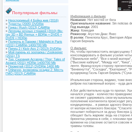
Популярные фильмы
Информация о фильме
Название
: Нет вестей от бога
»
Неоспоримый 4 Бойка жив (2016)
Оригинальное название
: Sin noticias 
»
Туристы (2005) DVDRip
Год выхода
: 2001
»
Гонка / Rush (2013) CAMRip
Жанр
: Комедия
»
Легенды ночных стражей (2010) Blu-
Режиссер
: Агустин Диас Янес
ray 3D + BD Remux + BDRip + DVD5 +
В ролях
: Пенелопа Крус, Виктория Абр
DVD9 + HDRip
Гарсия Берналь
»
Полночь в Париже / Midnight in Paris
(2011) CAMRip 1400/700 Mb
О фильме:
»
Пипец 2 / Kick-Ass 2 (2013) DVDRip
Но, чтобы противостоять вездесущему 
»
Мой парень из зоопарка / Zookeeper
консолидировать в фильме усилия четы
(2011) TS
("Ванильное небо", "Все о моей матери",
»
Тор: Сказания Асгарда / Thor: Tales of
("Высокие каблуки", "Между ног", "Кика"
Asgard (2011) HDRip 1400/700 Mb
ленте. Французскую сторону презентова
»
Прометей (2012) DVDRip 1400 Mb
"Бенвенутта", "Соседка", "Екатерина", 
»
Облачно, возможны осадки 2: Месть
вундеркинд Гаэль Гарсия Беріаль ("Сука
ГМО (2013) CAMRip
Итальянская сторона, видимо, тоже вне
ребром поставленный вопрос - куда делс
А Бог действительно куда-то пропал. Уш
начался упадок - количество праведник
не сможет удерживать свои музыкальные 
пополнение контингента происходит рег
кондиционеры... в рамках адского благо
от матери испанского боксера: "Спасите
посылает побороться за душу боксера (Д
обещает быть жарким: ведь на стороне 
брюнетка уверена в себе, с плохими пр
времени на спасение остается совсем н
травмы головы.