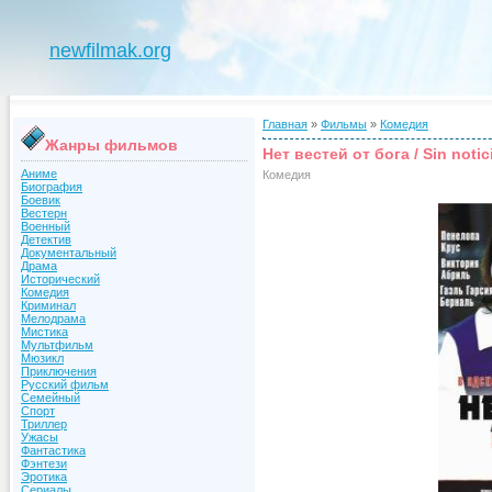
newfilmak.org
Главная
»
Фильмы
»
Комедия
Жанры фильмов
Нет вестей от бога / Sin notic
Аниме
Комедия
Биография
Боевик
Вестерн
Военный
Детектив
Документальный
Драма
Исторический
Комедия
Криминал
Мелодрама
Мистика
Мультфильм
Мюзикл
Приключения
Русский фильм
Семейный
Спорт
Триллер
Ужасы
Фантастика
Фэнтези
Эротика
Сериалы