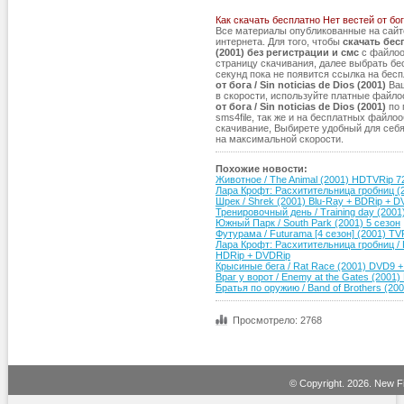
Как скачать бесплатно Нет вестей от бога
Все материалы опубликованные на сай
интернета. Для того, чтобы
скачать бесп
(2001) без регистрации и смс
с файлоо
страницу скачивания, далее выбрать бе
секунд пока не появится ссылка на бес
от бога / Sin noticias de Dios (2001)
Ваш
в скорости, используйте платные файл
от бога / Sin noticias de Dios (2001)
по 
sms4file, так же и на бесплатных файл
скачивание, Выбирете удобный для себя
на максимальной скорости.
Похожие новости:
Животное / The Animal (2001) HDTVRip 7
Лара Крофт: Расхитительница гробниц 
Шрек / Shrek (2001) Blu-Ray + BDRip +
Тренировочный день / Training day (20
Южный Парк / South Park (2001) 5 сезон
Футурама / Futurama [4 сезон] (2001) TV
Лара Крофт: Расхитительница гробниц / L
HDRip + DVDRip
Крысиные бега / Rat Race (2001) DVD9 
Враг у ворот / Enemy at the Gates (2001
Братья по оружию / Band of Brothers (20
Просмотрело: 2768
© Copyright.
2026. New Fi