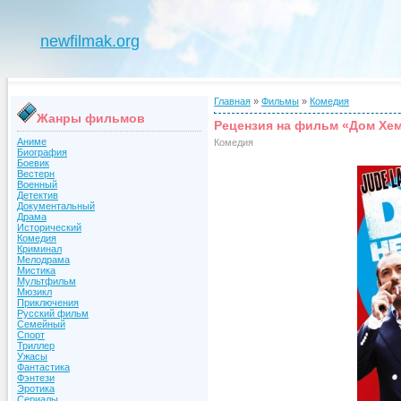
newfilmak.org
Главная
»
Фильмы
»
Комедия
Жанры фильмов
Рецензия на фильм «Дом Хе
Аниме
Комедия
Биография
Боевик
Вестерн
Военный
Детектив
Документальный
Драма
Исторический
Комедия
Криминал
Мелодрама
Мистика
Мультфильм
Мюзикл
Приключения
Русский фильм
Семейный
Спорт
Триллер
Ужасы
Фантастика
Фэнтези
Эротика
Сериалы