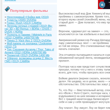
Популярные фильмы
Высококлассный вор Дом Хемингуэй вы
проблемы с самоконтролем. Кроме того,
»
Неоспоримый 4 Бойка жив (2016)
второго мужа своей (покойной) жены, н
»
Туристы (2005) DVDRip
старый долг — Дом полагает, что ему при
»
Гонка / Rush (2013) CAMRip
замке.
»
Легенды ночных стражей (2010) Blu-
ray 3D + BD Remux + BDRip + DVD5 +
Впрочем, «держал рот на замке» — это,
DVD9 + HDRip
изъясняется он так изобильно и высоко
»
Полночь в Париже / Midnight in Paris
(2011) CAMRip 1400/700 Mb
Американский режиссер Ричард Шепард н
»
Пипец 2 / Kick-Ass 2 (2013) DVDRip
пару симпатичных лент — не проблема:
»
Мой парень из зоопарка / Zookeeper
из той же оперы. Это стилизованные по
(2011) TS
начать сначала».
»
Тор: Сказания Асгарда / Thor: Tales of
Asgard (2011) HDRip 1400/700 Mb
Эта отчаянно пытающаяся казаться суро
»
Прометей (2012) DVDRip 1400 Mb
обнаженной натурой лента, неожиданны
»
Облачно, возможны осадки 2: Месть
пропил».
ГМО (2013) CAMRip
Полтора часа нам предстоит сочувство
просрал, потому что у него к этому тал
всего, для того, чтобы просрать все сно
Бойкие диалоги (вернее сказать, монол
дело». Не шедевр, но в целом, мило — н
обстоятельство. Обстоятельство зовут Д
То, что Лоу — блистательный актер, спо
его «Волк с Уолл-Стрит», полтора часа, 
вздувшимися на шее венами и испарино
Вот с грацией канатоходца балансирует
себе и сам у себя провоцирует могучую
Лоу плачет. Лоу ликует. Лоу не берет п