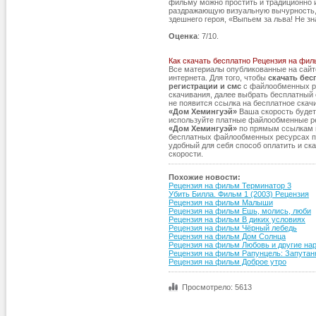
фильму можно простить и традиционно 
раздражающую визуальную вычурность, 
здешнего героя, «Выпьем за льва! Не зна
Оценка
: 7/10.
Как скачать бесплатно Рецензия на фил
Все материалы опубликованные на сай
интернета. Для того, чтобы
скачать бес
регистрации и смс
с файлообменных ре
скачивания, далее выбрать бесплатный с
не появится ссылка на бесплатное ска
«Дом Хемингуэй»
Ваша скорость будет 
используйте платные файлообменные р
«Дом Хемингуэй»
по прямым ссылкам на 
бесплатных файлообменных ресурсах пр
удобный для себя способ оплатить и ск
скорости.
Похожие новости:
Рецензия на фильм Терминатор 3
Убить Билла. Фильм 1 (2003) Рецензия
Рецензия на фильм Малыши
Рецензия на фильм Ешь, молись, люби
Рецензия на фильм В диких условиях
Рецензия на фильм Чёрный лебедь
Рецензия на фильм Дом Солнца
Рецензия на фильм Любовь и другие на
Рецензия на фильм Рапунцель: Запутан
Рецензия на фильм Доброе утро
Просмотрело: 5613