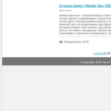
Студия секса / Studio Sex (2
Криминал
Анника Бенгтзон – летний интерн в газе
готова принять информацию о трупе юно
потом убита. Анника решила написать х
зеленый свет на продолжение расследов
который владеет секс-клубом, где убита
места, что живет неподалеку. Героиня 
отыскивает о нем много интересного, т
Просмотрело: 1070
1-10
11-20
21
© Copyright.
2026. New Fi