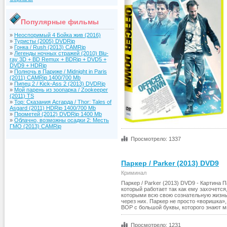
Популярные фильмы
»
Неоспоримый 4 Бойка жив (2016)
»
Туристы (2005) DVDRip
»
Гонка / Rush (2013) CAMRip
»
Легенды ночных стражей (2010) Blu-
ray 3D + BD Remux + BDRip + DVD5 +
DVD9 + HDRip
»
Полночь в Париже / Midnight in Paris
(2011) CAMRip 1400/700 Mb
»
Пипец 2 / Kick-Ass 2 (2013) DVDRip
»
Мой парень из зоопарка / Zookeeper
(2011) TS
»
Тор: Сказания Асгарда / Thor: Tales of
Asgard (2011) HDRip 1400/700 Mb
»
Прометей (2012) DVDRip 1400 Mb
»
Облачно, возможны осадки 2: Месть
ГМО (2013) CAMRip
Просмотрело: 1337
Паркер / Parker (2013) DVD9
Криминал
Паркер / Parker (2013) DVD9 - Картина 
который работает так как ему захочетс
которыми всю свою сознательную жизнь
через них. Паркер не просто «воришка»
ВОР с большой буквы, которого знают м
Просмотрело: 1231