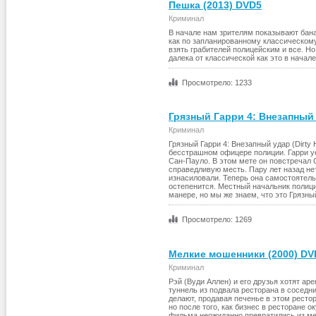
Пешка (2013) DVD5
Криминал
В начале нам зрителям показывают бана
как по запланированному классическому 
взять грабителей полицейским и все. Но
далека от классической как это в начале
Просмотрело: 1233
Грязный Гарри 4: Внезапный 
Криминал
Грязный Гарри 4: Внезапный удар (Dirty 
бесстрашном офицере полиции. Гарри уе
Сан-Пауло. В этом мете он повстречал 
справедливую месть. Пару лет назад не
изнасиловали. Теперь она самостоятель
остепенится. Местный начальник полици
манере, но мы же знаем, что это Грязный
Просмотрело: 1269
Мелкие мошенники (2000) DV
Криминал
Рэй (Вуди Аллен) и его друзья хотят ар
туннель из подвала ресторана в соседни
делают, продавая печенье в этом ресто
но после того, как бизнес в ресторане 
фильма неожиданно превратились из ме