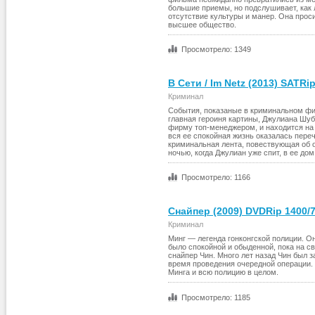
большие приемы, но подслушивает, как 
отсутствие культуры и манер. Она прос
высшее общество.
Просмотрело: 1349
В Сети / Im Netz (2013) SATRi
Криминал
События, показаные в криминальном фил
главная героиня картины, Джулиана Шуб
фирму топ-менеджером, и находится на 
вся ее спокойная жизнь оказалась переч
криминальная лента, повествующая об 
ночью, когда Джулиан уже спит, в ее до
Просмотрело: 1166
Снайпер (2009) DVDRip 1400/
Криминал
Минг — легенда гонконгской полиции. О
было спокойной и обыденной, пока на 
снайпер Чин. Много лет назад Чин был 
время проведения очередной операции. 
Минга и всю полицию в целом.
Просмотрело: 1185