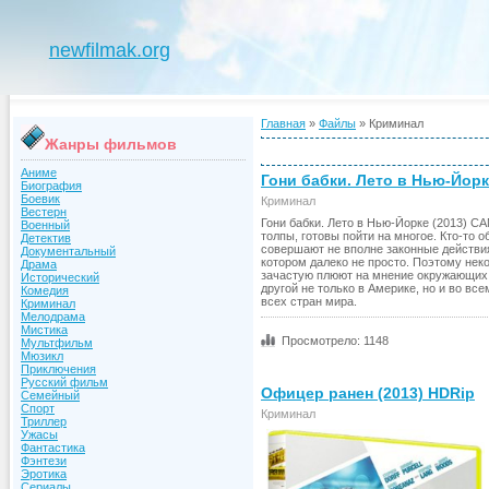
newfilmak.org
Главная
»
Файлы
» Криминал
Жанры фильмов
Аниме
Гони бабки. Лето в Нью-Йорк
Биография
Боевик
Криминал
Вестерн
Гони бабки. Лето в Нью-Йорке (2013) C
Военный
толпы, готовы пойти на многое. Кто-то 
Детектив
совершают не вполне законные действия
Документальный
котором далеко не просто. Поэтому нек
Драма
зачастую плюют на мнение окружающих.
Исторический
другой не только в Америке, но и во вс
Комедия
всех стран мира.
Криминал
Мелодрама
Мистика
Просмотрело: 1148
Мультфильм
Мюзикл
Приключения
Русский фильм
Офицер ранен (2013) HDRip
Семейный
Спорт
Криминал
Триллер
Ужасы
Фантастика
Фэнтези
Эротика
Сериалы