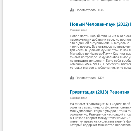
Просмотрело: 1145
Новый Человек-паук (2012)
Фантастика
Новая часть, новый фильм и я был в ожи
перекрутили и добавили свое, но воспол
это в данной ситуации очень актуально
что-то нового. Все осталось по прежнем
три части в целиком лучше этой. И как 
Магуайра не Человек-Паук» Картина док
фильм на трекере. И думал «Как я мог у
не потратил зря деньги. Кино себя вооб
компании «MARVEL». В эффекты вложено 
которых мы все влюблены никто не пока
Просмотрело: 1324
Гравитация (2013) Рецензия
Фантастика
На фильм "Гравитация" мы ходили всей 
один из самых лучших фильмов, снятых 
мое удивление, когда я увидел, что на 
однозначно. Разгорелся настоящий спор,
бы назвал спором между "физиками" и 
имеет ли право на существование (в фо
который содержит множество несоответ