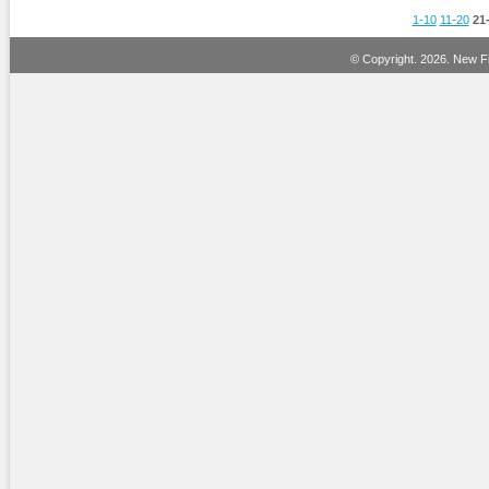
1-10
11-20
21
© Copyright.
2026. New Fi