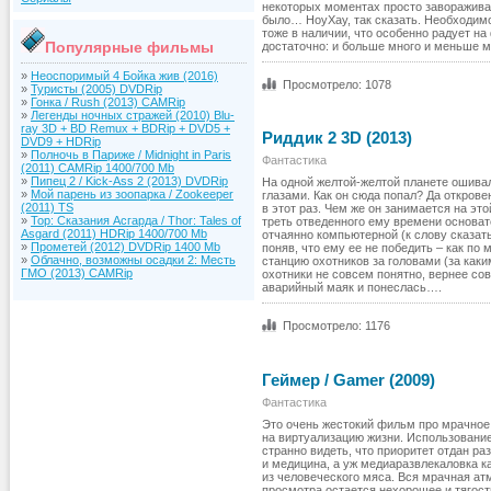
некоторых моментах просто завораживаю
было… НоуХау, так сказать. Необходимо
тоже в наличии, что особенно радует на
Популярные фильмы
достаточно: и больше много и меньше 
»
Неоспоримый 4 Бойка жив (2016)
Просмотрело: 1078
»
Туристы (2005) DVDRip
»
Гонка / Rush (2013) CAMRip
»
Легенды ночных стражей (2010) Blu-
ray 3D + BD Remux + BDRip + DVD5 +
Риддик 2 3D (2013)
DVD9 + HDRip
»
Полночь в Париже / Midnight in Paris
Фантастика
(2011) CAMRip 1400/700 Mb
»
Пипец 2 / Kick-Ass 2 (2013) DVDRip
На одной желтой-желтой планете ошива
»
Мой парень из зоопарка / Zookeeper
глазами. Как он сюда попал? Да открове
(2011) TS
в этот раз. Чем же он занимается на э
»
Тор: Сказания Асгарда / Thor: Tales of
треть отведенного ему времени основат
Asgard (2011) HDRip 1400/700 Mb
отчаянно компьютерной (к слову сказа
»
Прометей (2012) DVDRip 1400 Mb
поняв, что ему ее не победить – как п
»
Облачно, возможны осадки 2: Месть
станцию охотников за головами (за как
ГМО (2013) CAMRip
охотники не совсем понятно, вернее со
аварийный маяк и понеслась….
Просмотрело: 1176
Геймер / Gamer (2009)
Фантастика
Это очень жестокий фильм про мрачное 
на виртуализацию жизни. Использование
странно видеть, что приоритет отдан ра
и медицина, а уж медиаразвлекаловка 
из человеческого мяса. Вся мрачная а
просмотра остается нехорошее и тягост