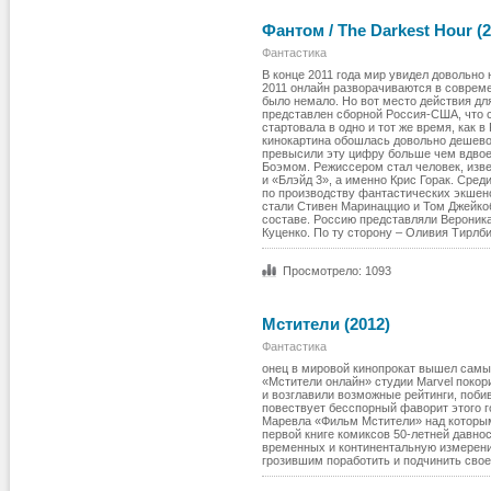
Фантом / The Darkest Hour (2
Фантастика
В конце 2011 года мир увидел довольн
2011 онлайн разворачиваются в соврем
было немало. Но вот место действия дл
представлен сборной Россия-США, что с
стартовала в одно и тот же время, как 
кинокартина обошлась довольно дешево
превысили эту цифру больше чем вдвое
Боэмом. Режиссером стал человек, изв
и «Блэйд 3», а именно Крис Горак. Сре
по производству фантастических экшен
стали Стивен Маринаццио и Том Джейко
составе. Россию представляли Вероник
Куценко. По ту сторону – Оливия Тирлб
Просмотрело: 1093
Мстители (2012)
Фантастика
онец в мировой кинопрокат вышел самы
«Мстители онлайн» студии Marvel покори
и возглавили возможные рейтинги, побив
повествует бесспорный фаворит этого г
Маревла «Фильм Мстители» над которым
первой книге комиксов 50-летней давно
временных и континентальную измерений
грозившим поработить и подчинить свое