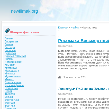
newfilmak.org
Главная
»
Файлы
» Фантастика
Жанры фильмов
Аниме
Росомаха Бессмертный
Биография
Боевик
Фантастика
Вестерн
Военный
Быть всю жизнь изгоем, когда каждый но
Детектив
зубы – мутант? – нет, это не самое труд
Документальный
Быть лабораторной крысой, над которо
Драма
эксперименты? – нет, и это не самое тр
Исторический
Быть бессмертным – прожить десятки жиз
Комедия
очень непросто, порою теряешь смысл ч
Криминал
и это не самое трудное.
Мелодрама
Мистика
Мультфильм
Просмотрело: 1291
Мюзикл
Приключения
Русский фильм
Семейный
Элизиум: Рай не на Земле -
Спорт
Фантастика
Триллер
Ужасы
Ну как не состоялся... С технической т
Фантастика
придраться. Бломкамп, как всегда, дав
Фэнтези
на экране – охотно веришь: так бы оно в
Эротика
хочется пощупать - так оно реалистичн
Сериалы