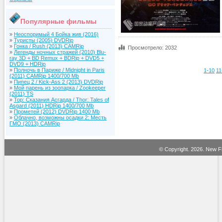
Популярные фильмы
»
Неоспоримый 4 Бойка жив (2016)
»
Туристы (2005) DVDRip
»
Гонка / Rush (2013) CAMRip
Просмотрело: 2032
»
Легенды ночных стражей (2010) Blu-
ray 3D + BD Remux + BDRip + DVD5 +
DVD9 + HDRip
»
Полночь в Париже / Midnight in Paris
1-10
11
(2011) CAMRip 1400/700 Mb
»
Пипец 2 / Kick-Ass 2 (2013) DVDRip
»
Мой парень из зоопарка / Zookeeper
(2011) TS
»
Тор: Сказания Асгарда / Thor: Tales of
Asgard (2011) HDRip 1400/700 Mb
»
Прометей (2012) DVDRip 1400 Mb
»
Облачно, возможны осадки 2: Месть
ГМО (2013) CAMRip
© Copyright.
2026. New Fi