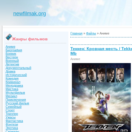
newfilmak.org
Главная
»
Файлы
» Аниме
Жанры фильмов
Аниме
Теккен: Кровная месть / Tekk
Биография
Mb
Боевик
Вестерн
Аниме
Военный
Детектив
Документальный
Драма
Исторический
Комедия
Криминал
Мелодрама
Мистика
Мультфильм
Мюзикл
Приключения
Русский фильм
Семейный
Спорт
Триллер
Ужасы
Фантастика
Фэнтези
Эротика
Сериалы