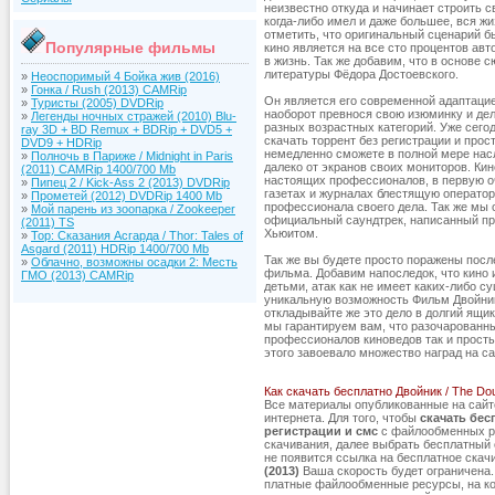
неизвестно откуда и начинает строить св
когда-либо имел и даже большее, вся ж
отметить, что оригинальный сценарий б
Популярные фильмы
кино является на все сто процентов ав
в жизнь. Так же добавим, что в основе 
литературы Фёдора Достоевского.
»
Неоспоримый 4 Бойка жив (2016)
»
Гонка / Rush (2013) CAMRip
Он является его современной адаптацие
»
Туристы (2005) DVDRip
наоборот превнося свою изюминку и д
»
Легенды ночных стражей (2010) Blu-
разных возрастных категорий. Уже сег
ray 3D + BD Remux + BDRip + DVD5 +
скачать торрент без регистрации и прос
DVD9 + HDRip
немедленно сможете в полной мере нас
»
Полночь в Париже / Midnight in Paris
далеко от экранов своих мониторов. Ки
(2011) CAMRip 1400/700 Mb
настоящих профессионалов, в первую о
»
Пипец 2 / Kick-Ass 2 (2013) DVDRip
газетах и журналах блестящую оператор
»
Прометей (2012) DVDRip 1400 Mb
профессионала своего дела. Так же мы 
»
Мой парень из зоопарка / Zookeeper
официальный саундтрек, написанный п
(2011) TS
Хьюитом.
»
Тор: Сказания Асгарда / Thor: Tales of
Asgard (2011) HDRip 1400/700 Mb
Так же вы будете просто поражены посл
»
Облачно, возможны осадки 2: Месть
фильма. Добавим напоследок, что кино 
ГМО (2013) CAMRip
детьми, атак как не имеет каких-либо 
уникальную возможность Фильм Двойник 
откладывайте же это дело в долгий ящик
мы гарантируем вам, что разочарованны
профессионалов киноведов так и простых
этого завоевало множество наград на 
Как скачать бесплатно Двойник / The Dou
Все материалы опубликованные на сай
интернета. Для того, чтобы
скачать бес
регистрации и смс
с файлообменных ре
скачивания, далее выбрать бесплатный с
не появится ссылка на бесплатное ска
(2013)
Ваша скорость будет ограничена. 
платные файлообменные ресурсы, на к