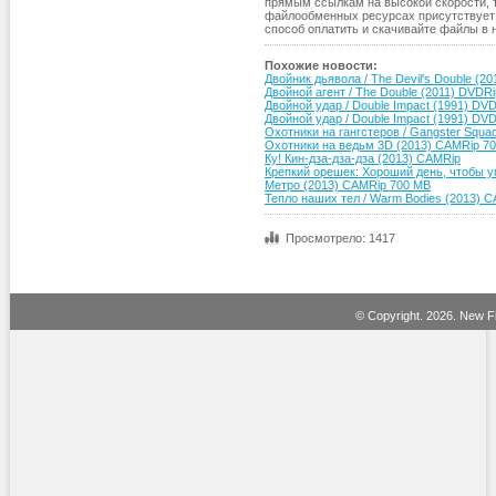
прямым ссылкам на высокой скорости, таки
файлообменных ресурсах присутствует 
способ оплатить и скачивайте файлы в 
Похожие новости:
Двойник дьявола / The Devil's Double (2
Двойной агент / The Double (2011) DVDRi
Двойной удар / Double Impact (1991) DV
Двойной удар / Double Impact (1991) DV
Охотники на гангстеров / Gangster Squa
Охотники на ведьм 3D (2013) CAMRip 7
Ку! Кин-дза-дза-дза (2013) CAMRip
Крепкий орешек: Хороший день, чтобы 
Метро (2013) CAMRip 700 MB
Тепло наших тел / Warm Bodies (2013) 
Просмотрело: 1417
© Copyright.
2026. New Fi