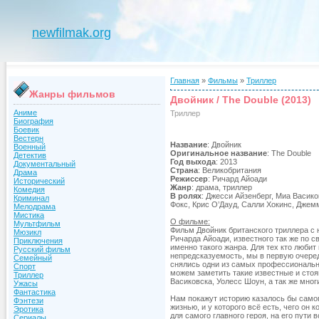
newfilmak.org
Главная
»
Фильмы
»
Триллер
Жанры фильмов
Двойник / The Double (2013)
Аниме
Триллер
Биография
Боевик
Вестерн
Название
: Двойник
Военный
Оригинальное название
: The Double
Детектив
Год выхода
: 2013
Документальный
Страна
: Великобритания
Драма
Режиссер
: Ричард Айоади
Исторический
Жанр
: драма, триллер
Комедия
В ролях
: Джесси Айзенберг, Миа Васик
Криминал
Фокс, Крис О’Дауд, Салли Хокинс, Джем
Мелодрама
Мистика
О фильме:
Мультфильм
Фильм Двойник британского триллера с
Мюзикл
Ричарда Айоади, известного так же по
Приключения
именно такого жанра. Для тех кто люби
Русский фильм
непредсказуемость, мы в первую очере
Семейный
снялись одни из самых профессиональны
Спорт
можем заметить такие известные и стоя
Триллер
Васиковска, Уолесс Шоун, а так же мног
Ужасы
Фантастика
Нам покажут историю казалось бы самог
Фэнтези
жизнью, и у которого всё есть, чего он 
Эротика
для самого главного героя, на его пути
Сериалы